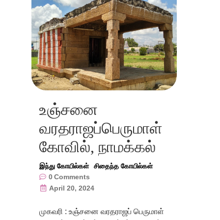
உஞ்சனை
வரதராஜப்பெருமாள்
கோவில், நாமக்கல்
இந்து கோயில்கள்
சிதைந்த கோயில்கள்
0
Comments
April 20, 2024
முகவரி : உஞ்சனை வரதராஜப் பெருமாள்