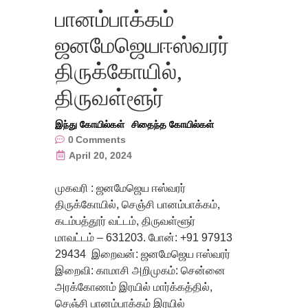
பானம்பாக்கம்
ஜனமேஜெயஈஸ்வரர்
திருக்கோயில்,
திருவள்ளூர்
இந்து கோயில்கள்
சிதைந்த கோயில்கள்
0
Comments
April 20, 2024
முகவரி : ஜனமேஜெய ஈஸ்வரர்
திருக்கோயில், செஞ்சி பானம்பாக்கம்,
கடம்பத்தூர் வட்டம், திருவள்ளூர்
மாவட்டம் – 631203. போன்: +91 97913
29434 இறைவன்: ஜனமேஜெய ஈஸ்வரர்
இறைவி: காமாசி அறிமுகம்: சென்னை
அரக்கோணம் இரயில் மார்க்கத்தில்,
செஞ்சி பானம்பாக்கம் இரயில்