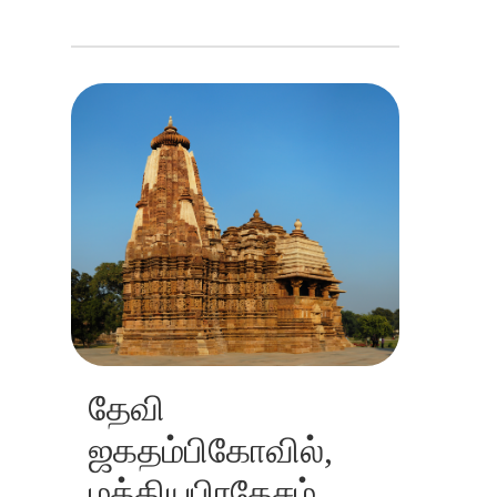
தேவி
ஜகதம்பிகோவில்,
மத்தியபிரதேசம்