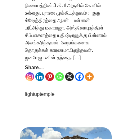
நிலையத்தின் 3 கி.மீ அருகில் கோயில்
உள்ளது. புராண முக்கியத்துவம் : குரு
க்ஷேத்திரத்தை ஆண்ட மன்னன்
பரீட்சித்து மகாராஜா. அஸ்தினாபுரத்தின்
சிம்மாசனத்தை யுதிஷ்டிரனுக்கு பின்னால்
அலங்கரித்தவன். வேதங்களைக
தொகுக்கக் காரணமாயிருந்தவன்.
ஜனமேஜயனின் தந்தை. […]
Share....
lightuptemple