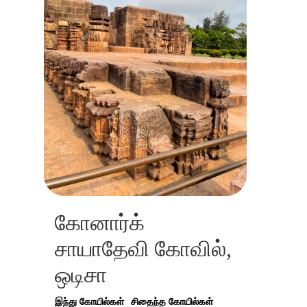
கோனார்க்
சாயாதேவி கோவில்,
ஒடிசா
இந்து கோயில்கள்
சிதைந்த கோயில்கள்