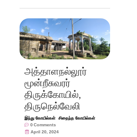
அத்தாளநல்லூர்
மூன்றீசுவரர்
திருக்கோயில்,
திருநெல்வேலி
இந்து கோயில்கள்
சிதைந்த கோயில்கள்
0
Comments
April 20, 2024