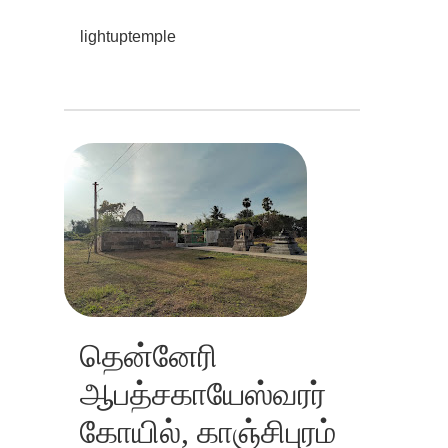
lightuptemple
தென்னேரி
ஆபத்சகாயேஸ்வரர்
கோயில், காஞ்சிபுரம்