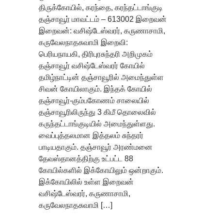
திருக்கோயில், கரந்தை, கரந்தட்டாங்குடி
தஞ்சாவூர் மாவட்டம் – 613002 இறைவன்
இறைவன்: வசிஷ்டேஸ்வரர், கருணாசாமி,
கருவேலநாதசுவாமி இறைவி:
பெரியநாயகி, திரிபுரசுந்தரி அறிமுகம்
தஞ்சாவூர் வசிஷ்டேஸ்வரர் கோயில்
தமிழ்நாட்டின் தஞ்சாவூரில் அமைந்துள்ள
சிவன் கோயிலாகும். இந்தக் கோயில்
தஞ்சாவூர்-கும்பகோணம் சாலையில்
தஞ்சாவூரிலிருந்து 3 கிமீ தொலைவில்
கருந்தட்டாங்குடியில் அமைந்துள்ளது.
வைப்புத்தலமான இத்தலம் சுந்தரர்
பாடியதாகும். தஞ்சாவூர் அரண்மனை
தேவஸ்தானத்திற்கு உட்பட்ட 88
கோயில்களில் இக்கோயிலும் ஒன்றாகும்.
இக்கோயிலில் உள்ள இறைவன்
வசிஷ்டேஸ்வரர், கருணாசாமி,
கருவேலநாதசுவாமி […]