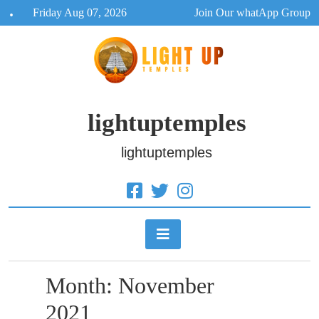
Skip
Friday Aug 07, 2026
Join Our whatApp Group
to
content
lightuptemples
lightuptemples
Month:
November
2021