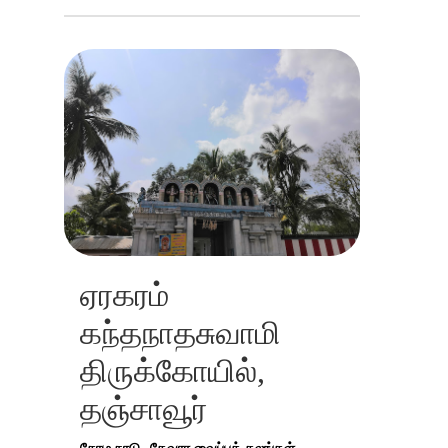
ஏரகரம்
கந்தநாதசுவாமி
திருக்கோயில்,
தஞ்சாவூர்
சோழ நாடு
தேவார வைப்புத் தலங்கள்