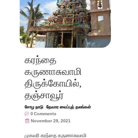
கரந்தை
கருணாசுவாமி
திருக்கோயில்,
தஞ்சாவூர்
சோழ நாடு
தேவார வைப்புத் தலங்கள்
0
Comments
November 29, 2021
முகவரி கரந்தை கருணாசுவாமி