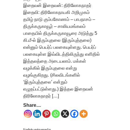
இறைவன் இறைவன்: திரிலோகநாதர்
இறைவி: திரிலோகநாயகி அறிமுகம்
தமிழ் நாடு கும்பகோணம் – பாபநாசம் –
திருக்கருகாவூர் – சாலியமங்கலம்
பாதையில் திருக்கருகாவூரை அடுத்து 5
கி.மீ-ல் இரும்புதலை (இரும்புத்தலை)
என்னும் பெயர்ப் பலகையுள்ளது. பெயர்ப்
பலகையுள்ள இவ்விடத்திலிருந்து எளிதில்
இத்தலத்தை அடையலாம். மக்கள்
வழக்கில் இரும்புதலை என்று
வழங்குகிறது. (சிலவிடங்களில்
‘இரும்புத்தலை’ என்றும்
எழுதப்பட்டுள்ளது.) இத்தல இறைவன்
திரிலோகநாதர் […]
Share....