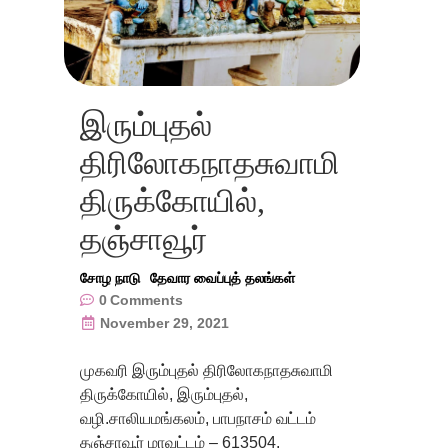
இரும்புதல்
திரிலோகநாதசுவாமி
திருக்கோயில்,
தஞ்சாவூர்
சோழ நாடு
தேவார வைப்புத் தலங்கள்
0
Comments
November 29, 2021
முகவரி இரும்புதல் திரிலோகநாதசுவாமி
திருக்கோயில், இரும்புதல்,
வழி.சாலியமங்கலம், பாபநாசம் வட்டம்
தஞ்சாவூர் மாவட்டம் – 613504.