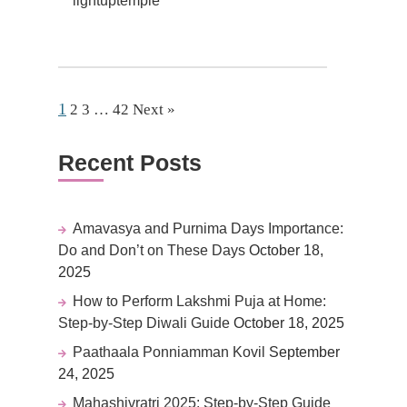
lightuptemple
1
2
3
…
42
Next »
Recent Posts
Amavasya and Purnima Days Importance:
Do and Don’t on These Days
October 18,
2025
How to Perform Lakshmi Puja at Home:
Step-by-Step Diwali Guide
October 18, 2025
Paathaala Ponniamman Kovil
September
24, 2025
Mahashivratri 2025: Step-by-Step Guide