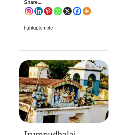
Share....
lightuptemple
Irumpudhalai