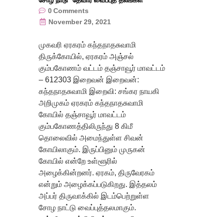
0
Comments
November 29, 2021
முகவரி ஏரகரம் கந்தநாதசுவாமி
திருக்கோயில், ஏரகரம் அஞ்சல்
கும்பகோணம் வட்டம் தஞ்சாவூர் மாவட்டம்
– 612303 இறைவன் இறைவன்:
கந்தநாதசுவாமி இறைவி: சங்கர நாயகி
அறிமுகம் ஏரகரம் கந்தநாதசுவாமி
கோயில் தஞ்சாவூர் மாவட்டம்
கும்பகோணத்திலிருந்து 8 கிமீ
தொலைவில் அமைந்துள்ள சிவன்
கோயிலாகும். இருப்பினும் முருகன்
கோயில் என்றே உள்ளூரில்
அழைக்கின்றனர். ஏரகம், திருவேரகம்
என்றும் அழைக்கப்படுகிறது. இத்தலம்
அப்பர் திருவாக்கில் இடம்பெற்றுள்ள
சோழ நாட்டு வைப்புத்தலமாகும்.