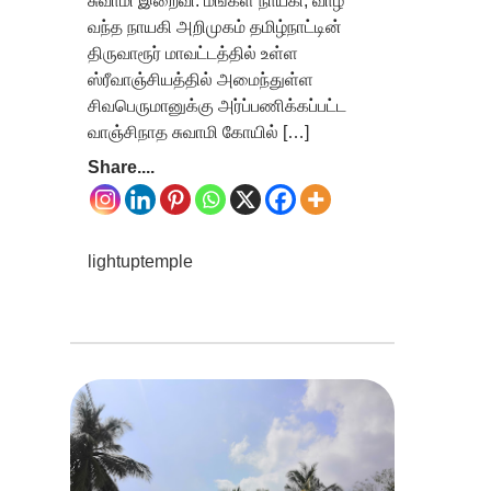
சுவாமி இறைவி: மங்கள நாயகி, வாழ
வந்த நாயகி அறிமுகம் தமிழ்நாட்டின்
திருவாரூர் மாவட்டத்தில் உள்ள
ஸ்ரீவாஞ்சியத்தில் அமைந்துள்ள
சிவபெருமானுக்கு அர்ப்பணிக்கப்பட்ட
வாஞ்சிநாத சுவாமி கோயில் […]
Share....
lightuptemple