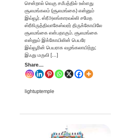
சென்றால் வெகு சமீபத்தில் உள்ளது
சூலமங்கலம் (சூலமங்கை) என்னும்
இவ்வூர். ஸ்ரீஅலங்காரவல்லி சமேத
ஸ்ரீகிருத்திவாகேஸ்வரர் திருக்கோயிலே
சூலமங்கை என்பதாகும். சூலமங்கை
என்னும் இக்கோயிலின் பெயரே
இவ்வூரின் பெயராக வழங்கலாயிற்று;
இஃது மருவி […]
Share....
lightuptemple