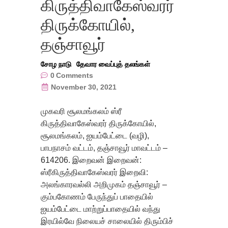
கிருத்திவாகேஸ்வரர்
திருக்கோயில்,
தஞ்சாவூர்
சோழ நாடு
தேவார வைப்புத் தலங்கள்
0
Comments
November 30, 2021
முகவரி சூலமங்கலம் ஸ்ரீ
கிருத்திவாகேஸ்வரர் திருக்கோயில்,
சூலமங்கலம், ஐயம்பேட்டை (வழி),
பாபநாசம் வட்டம், தஞ்சாவூர் மாவட்டம் –
614206. இறைவன் இறைவன்:
ஸ்ரீகிருத்திவாகேஸ்வரர் இறைவி:
அலங்காரவல்லி அறிமுகம் தஞ்சாவூர் –
கும்பகோணம் பேருந்துப் பாதையில்
ஐயம்பேட்டை மாற்றுப்பாதையில் வந்து
இரயில்வே நிலையச் சாலையில் திரும்பிச்