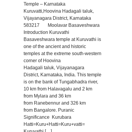
Temple – Karnataka
Kuruvatti,Hoovina Hadagali taluk,
Vijayanagara District, Karnataka
583217 Moolavar Basaveshwara
Introduction Kuruvathi
Basaveshwara temple at Kuruvathi is
one of the ancient and historic
temples at the extreme south-western
corner of Hoovina
Hadagali taluk, Vijayanagara
District, Karnataka, India. This temple
is on the bank of Tungabhadra river,
10 km from Halavagalu and 2 km
from Mylara and 36 km
from Ranebennur and 326 km
from Bangalore. Puranic
Significance Kurubara
Hatti=Kuru+Hatti=Kuru+vatti=
Kuruvathi […]