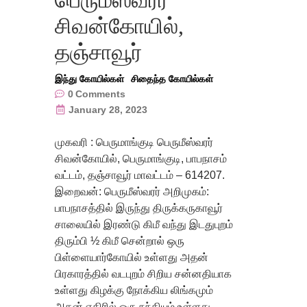
சிவன்கோயில்,
தஞ்சாவூர்
இந்து கோயில்கள்
சிதைந்த கோயில்கள்
0
Comments
January 28, 2023
முகவரி : பெருமாங்குடி பெருமீஸ்வரர்
சிவன்கோயில், பெருமாங்குடி, பாபநாசம்
வட்டம், தஞ்சாவூர் மாவட்டம் – 614207.
இறைவன்: பெருமீஸ்வரர் அறிமுகம்:
பாபநாசத்தில் இருந்து திருக்கருகாவூர்
சாலையில் இரண்டு கிமீ வந்து இடதுபுறம்
திரும்பி ½ கிமீ சென்றால் ஒரு
பிள்ளையார்கோயில் உள்ளது அதன்
பிரகாரத்தில் வடபுறம் சிறிய சன்னதியாக
உள்ளது கிழக்கு நோக்கிய லிங்கமும்
அதன் எதிரில் ஒரு நந்தியும் உள்ளது.