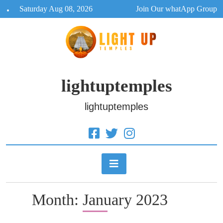
Skip
Saturday Aug 08, 2026
Join Our whatApp Group
to
content
lightuptemples
lightuptemples
Month:
January 2023