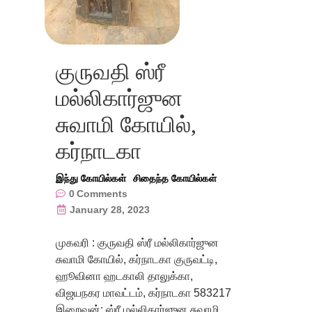
குருவதி ஸ்ரீ
மல்லிகார்ஜுன
சுவாமி கோயில்,
கர்நாடகா
இந்து கோயில்கள்
சிதைந்த கோயில்கள்
0
Comments
January 28, 2023
முகவரி : குருவதி ஸ்ரீ மல்லிகார்ஜுன
சுவாமி கோயில், கர்நாடகா குருவட்டி,
ஹூவினா ஹடகாலி தாலுக்கா,
விஜயநகர மாவட்டம், கர்நாடகா 583217
இறைவன்: ஸ்ரீ மல்லிகார்ஜுன சுவாமி