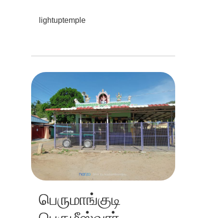
lightuptemple
பெருமாங்குடி
பெருமீஸ்வரர்