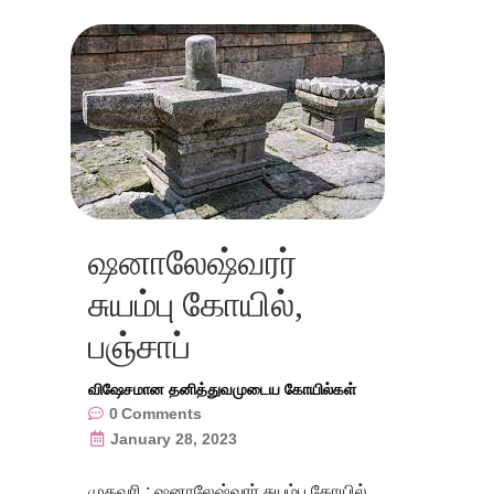
ஷனாலேஷ்வரர்
சுயம்பு கோயில்,
பஞ்சாப்
விஷேசமான தனித்துவமுடைய கோயில்கள்
0
Comments
January 28, 2023
முகவரி : ஷனாலேஷ்வரர் சுயம்பு கோயில்,