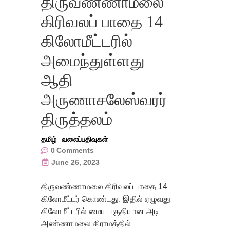
திருவண்ணாமலை
கிரிவலப் பாதை 14
கிலோமீட்டரில்
அமைந்துள்ளது
ஆதி
அருணாசலேஸ்வரர்
திருத்தலம்
தமிழ்
வலைப்பதிவுகள்
0
Comments
June 26, 2023
திருவண்ணாமலை கிரிவலப் பாதை 14
கிலோமீட்டர் கொண்டது. இதில் ஏழுவது
கிலோமீட்டரில் மைய பகுதியான அடி
அண்ணாமலை கிராமத்தில்