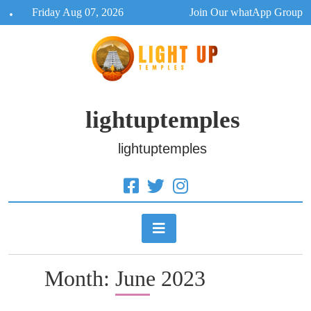
Skip
Friday Aug 07, 2026
Join Our whatApp Group
to
content
lightuptemples
lightuptemples
Month:
June 2023