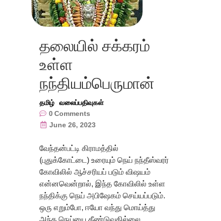
தலையில் சக்கரம்
உள்ள
நந்தியம்பெருமான்
தமிழ்
வலைப்பதிவுகள்
0
Comments
June 26, 2023
வேந்தன்பட்டி கிராமத்தில்
(புதுக்கோட்டை) உரையும் நெய் நந்தீஸ்வரர்
கோவிலில் ஆச்சரியப் படும் விஷயம்
என்னவென்றால், இந்த கோவிலில் உள்ள
நந்திக்கு நெய் அபிஷேகம் செய்யப்படும்.
ஒரு எறும்போ, ஈயோ வந்து மொய்த்து
அந்த நெய்யை தீண்டுவதில்லை .