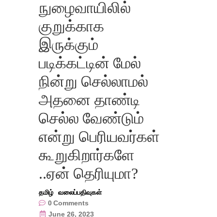
நுழைவாயிலில்
குறுக்காக
இருக்கும்
படிக்கட்டின் மேல்
நின்று செல்லாமல்
அதனை தாண்டி
செல்ல வேண்டும்
என்று பெரியவர்கள்
கூறுகிறார்களே
..ஏன் தெரியுமா?
தமிழ்
வலைப்பதிவுகள்
0
Comments
June 26, 2023