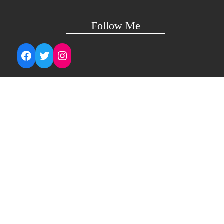
Follow Me
Facebook
Twitter
Instagram
Technical Support
support@lightuptemples.com
Affiliation with
This site comes under the umbrella of Viswam Global
Solutions Private Ltd