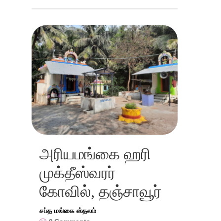
அரியமங்கை ஹரி
முக்தீஸ்வரர்
கோவில், தஞ்சாவூர்
சப்த மங்கை ஸ்தலம்