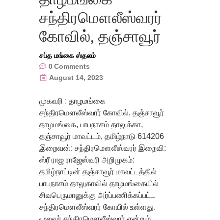
சந்திரமௌலீஸ்வரர்
கோவில், தஞ்சாவூர்
சப்த மங்கை ஸ்தலம்
0
Comments
August 14, 2023
முகவரி : தாழமங்கை
சந்திரமௌலீஸ்வரர் கோவில், தஞ்சாவூர்
தாழமங்கை, பாபநாசம் தாலுக்கா,
தஞ்சாவூர் மாவட்டம், தமிழ்நாடு 614206
இறைவன்: சந்திரமௌலீஸ்வரர் இறைவி:
ஸ்ரீ ராஜ ராஜேஸ்வரி அறிமுகம்:
தமிழ்நாட்டின் தஞ்சாவூர் மாவட்டத்தில்
பாபநாசம் தாலுகாவில் தாழமங்கையில்
சிவபெருமானுக்கு அர்ப்பணிக்கப்பட்ட
சந்திரமௌலீஸ்வரர் கோயில் உள்ளது.
மூலவர் சந்திரமௌலீஸ்வரர் என்றும்,