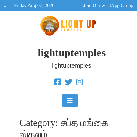
Skip
Friday Aug 07, 2026
Join Our whatApp Group
to
content
lightuptemples
lightuptemples
Category:
சப்த மங்கை
ஸ்தலம்