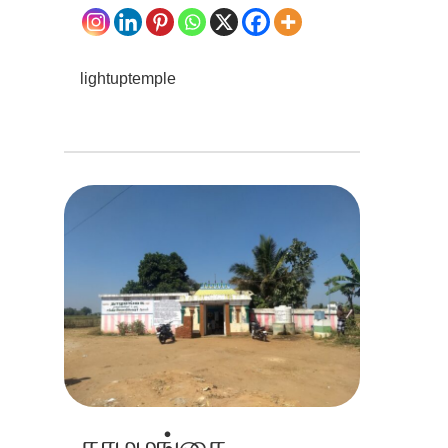
lightuptemple
தாழமங்கை